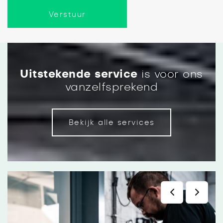
Verstuur
Uitstekende service
is voor ons
vanzelfsprekend
Werkplaats afspraak
Bekijk alle services
Een werkafspraak plannen kan eenvoudig via
het formulier op onze website. Na uw
aanvraag ontvangt u altijd een bevestiging
van ons.