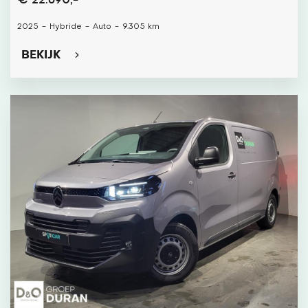
€ 22.690,-
2025
-
Hybride
-
Auto
-
9.305 km
BEKIJK