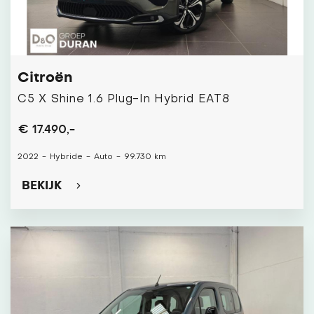
Citroën
C5 X Shine 1.6 Plug-In Hybrid EAT8
€ 17.490,-
2022
-
Hybride
-
Auto
-
99.730 km
BEKIJK