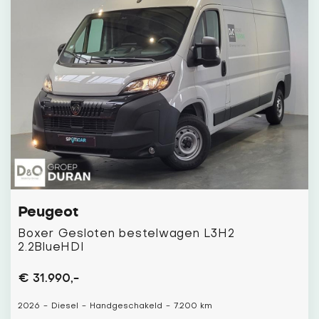
Peugeot
Boxer Gesloten bestelwagen L3H2
2.2BlueHDI
€ 31.990,-
2026
-
Diesel
-
Handgeschakeld
-
7.200 km