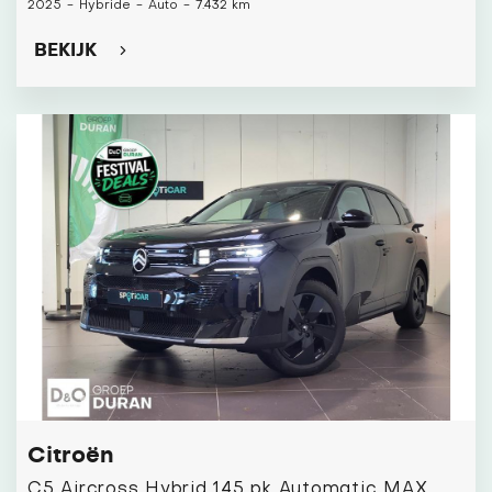
2025
-
Hybride
-
Auto
-
7.432 km
BEKIJK
Citroën
C5 Aircross Hybrid 145 pk Automatic MAX