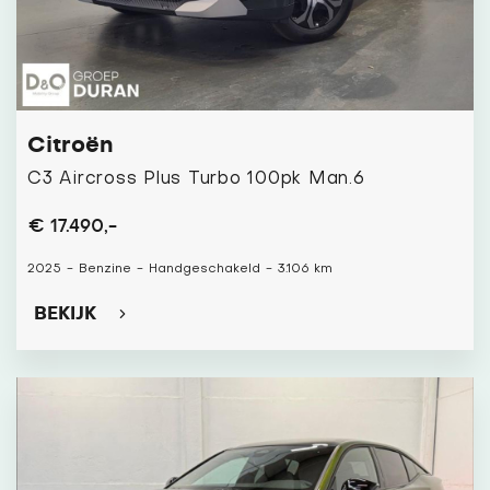
Citroën
C3 Aircross Plus Turbo 100pk Man.6
€ 17.490,-
2025
-
Benzine
-
Handgeschakeld
-
3.106 km
BEKIJK