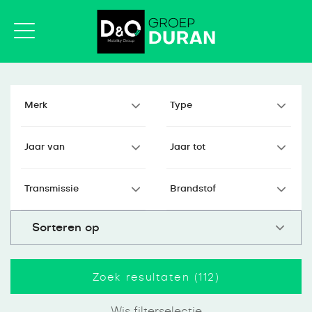
Zoek resultaten (
112
)
Wis filterselectie