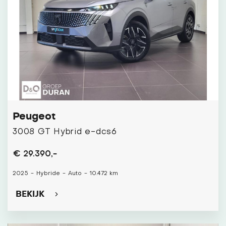
Peugeot
3008 GT Hybrid e-dcs6
€ 29.390,-
2025
-
Hybride
-
Auto
-
10.472 km
BEKIJK