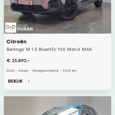
Citroën
Berlingo M 1.5 BlueHDi 100 Man.6 MAX
€ 25.890,-
2026
-
Diesel
-
Handgeschakeld
-
7.200 km
BEKIJK