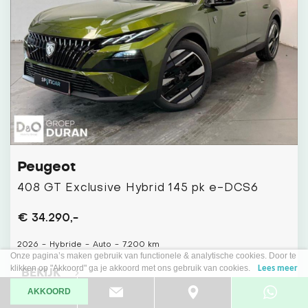
Peugeot
408 GT Exclusive Hybrid 145 pk e-DCS6
€ 34.290,-
2026
-
Hybride
-
Auto
-
7.200 km
Onze pagina’s maken gebruik van functionele & analytische cookies. Door te
klikken op "Akkoord" ga je akkoord met ons gebruik van cookies.
Lees meer
BEKIJK
AKKOORD