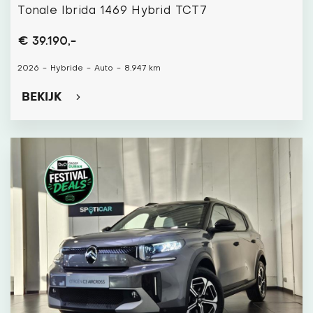
Tonale Ibrida 1469 Hybrid TCT7
€ 39.190,-
2026
-
Hybride
-
Auto
-
8.947 km
BEKIJK