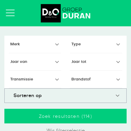
Zoek resultaten (
114
)
Wis filterselectie