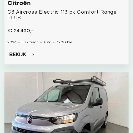
Citroën
C3 Aircross Electric 113 pk Comfort Range
PLUS
€ 24.490,-
2026
-
Elektrisch
-
Auto
-
7.200 km
BEKIJK