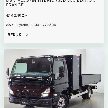
DS 7 PLUG-IN HYBRID AWD 300 ÉDITION
FRANCE
€ 42.490,-
2025
-
Hybride
-
Auto
-
7.200 km
BEKIJK