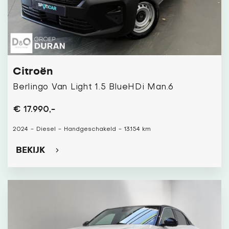
Citroën
Berlingo Van Light 1.5 BlueHDi Man.6
€ 17.990,-
2024
-
Diesel
-
Handgeschakeld
-
13.154 km
BEKIJK