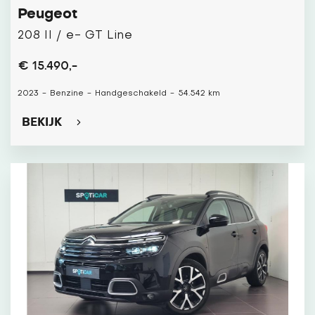
Peugeot
208 II / e- GT Line
€ 15.490,-
2023
-
Benzine
-
Handgeschakeld
-
54.542 km
BEKIJK