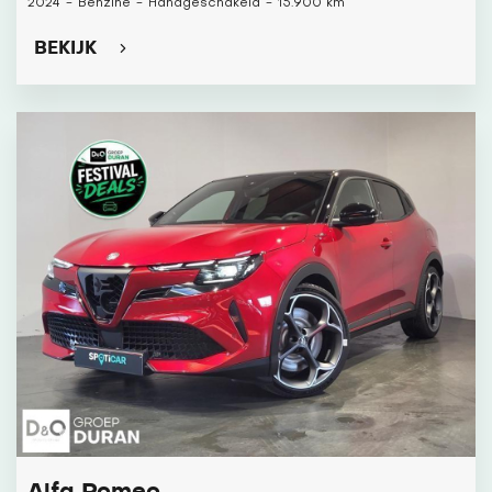
2024
-
Benzine
-
Handgeschakeld
-
15.900 km
BEKIJK
Alfa Romeo