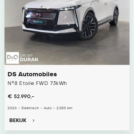
DS Automobiles
N°8 Etoile FWD 73kWh
€ 52.990,-
2026
-
Elektrisch
-
Auto
-
2.285 km
BEKIJK