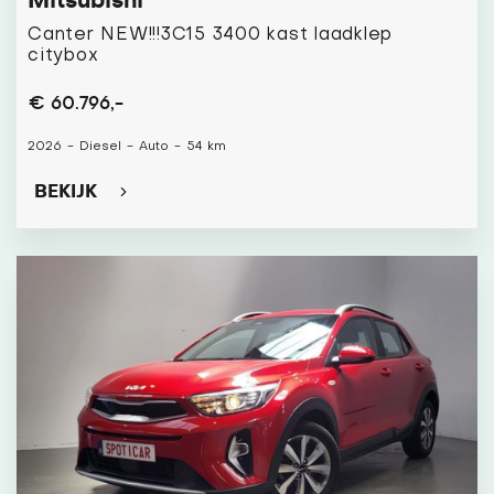
Mitsubishi
Canter NEW!!!3C15 3400 kast laadklep
citybox
€ 60.796,-
2026
-
Diesel
-
Auto
-
54 km
BEKIJK