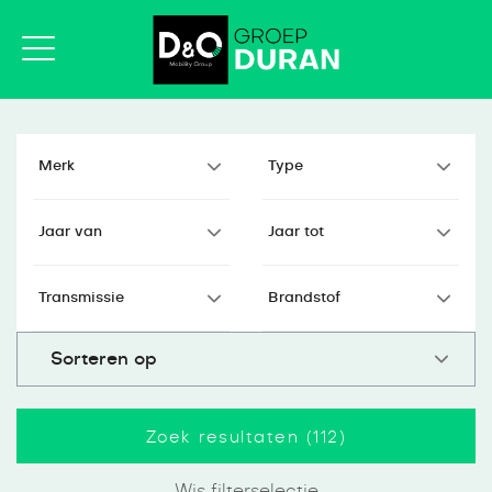
Zoek resultaten (
112
)
Wis filterselectie