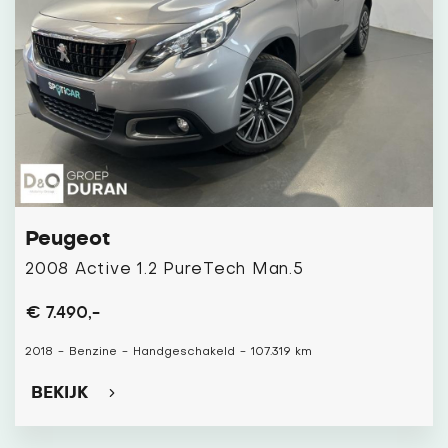
Peugeot
2008 Active 1.2 PureTech Man.5
€ 7.490,-
2018
-
Benzine
-
Handgeschakeld
-
107.319 km
BEKIJK