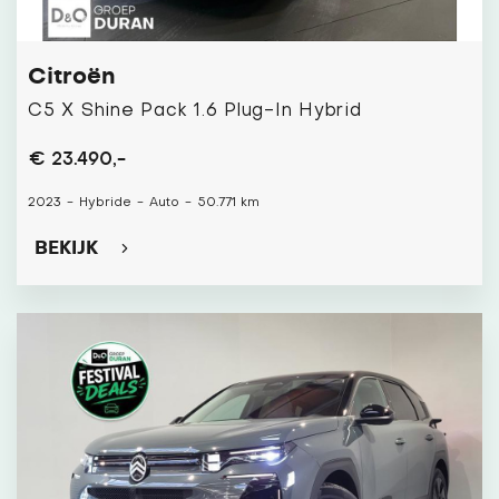
Citroën
C5 X Shine Pack 1.6 Plug-In Hybrid
€ 23.490,-
2023
-
Hybride
-
Auto
-
50.771 km
BEKIJK