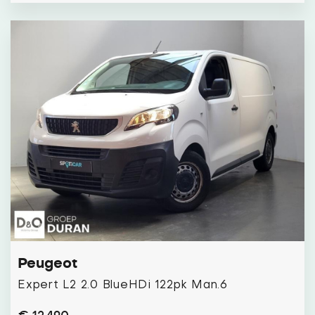
Peugeot
Expert L2 2.0 BlueHDi 122pk Man.6