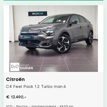
Citroën
C4 Feel Pack 1.2 Turbo man.6
€ 13.490,-
2021
-
Benzine
-
Handgeschakeld
-
49.615 km