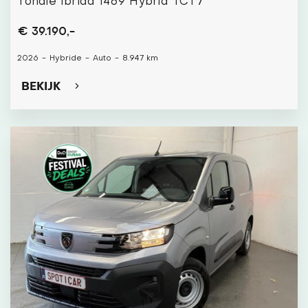
Tonale Ibrida 1469 Hybrid TCT7
€ 39.190,-
2026
-
Hybride
-
Auto
-
8.947 km
BEKIJK