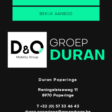
BEKIJK AANBOD
Duran Poperinge
Reningelstseweg 11
8970 Poperinge
T +32 (0) 57 33 46 43
duran.poperinge@groepduran.be