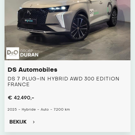
DS Automobiles
DS 7 PLUG-IN HYBRID AWD 300 ÉDITION
FRANCE
€ 42.490,-
2025
-
Hybride
-
Auto
-
7.200 km
BEKIJK