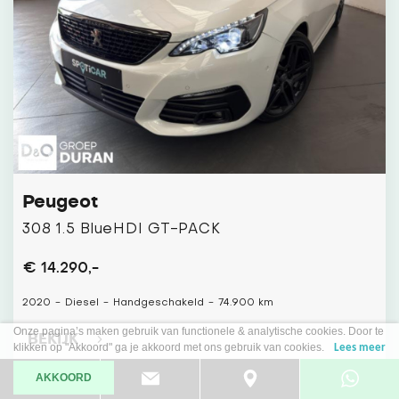
Peugeot
308 1.5 BlueHDI GT-PACK
€ 14.290,-
2020
-
Diesel
-
Handgeschakeld
-
74.900 km
Onze pagina’s maken gebruik van functionele & analytische cookies. Door te
BEKIJK
klikken op "Akkoord" ga je akkoord met ons gebruik van cookies.
Lees meer
AKKOORD