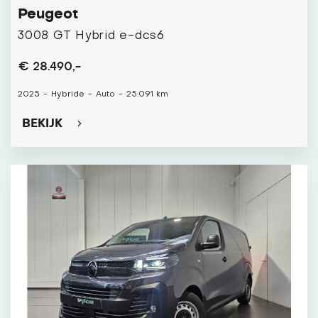
Peugeot
3008 GT Hybrid e-dcs6
€ 28.490,-
2025
-
Hybride
-
Auto
-
25.091 km
BEKIJK