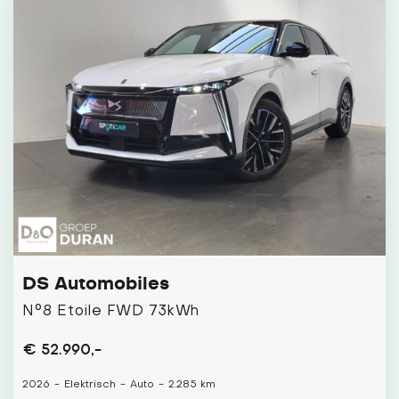
DS Automobiles
N°8 Etoile FWD 73kWh
€ 52.990,-
2026
-
Elektrisch
-
Auto
-
2.285 km