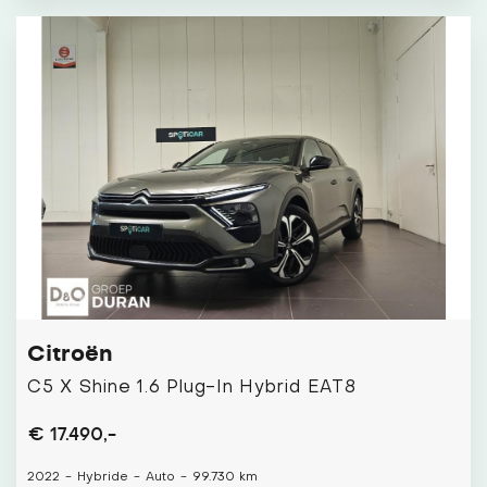
Citroën
C5 X Shine 1.6 Plug-In Hybrid EAT8
€ 17.490,-
2022
-
Hybride
-
Auto
-
99.730 km