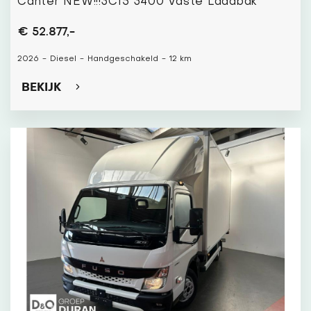
Canter NEW!!!3C15 3400 Vaste Laadbak
€ 52.877,-
2026
-
Diesel
-
Handgeschakeld
-
12 km
BEKIJK