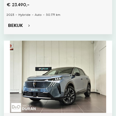
€ 23.490,-
2023
-
Hybride
-
Auto
-
50.771 km
BEKIJK