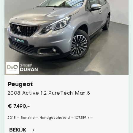
Peugeot
2008 Active 1.2 PureTech Man.5
€ 7.490,-
2018
-
Benzine
-
Handgeschakeld
-
107.319 km
BEKIJK