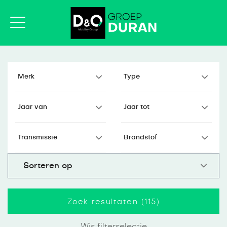
Zoek resultaten (
115
)
Wis filterselectie