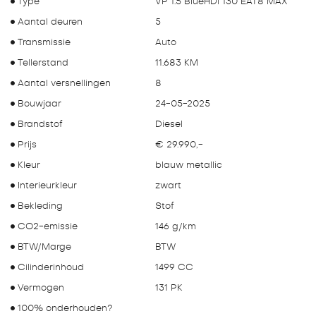
Type
VP 1.5 BlueHDi 130 EAT8 MAX
Aantal deuren
5
Transmissie
Auto
Tellerstand
11.683 KM
Aantal versnellingen
8
Bouwjaar
24-05-2025
Brandstof
Diesel
Prijs
€ 29.990,-
Kleur
blauw metallic
Interieurkleur
zwart
Bekleding
Stof
CO2-emissie
146 g/km
BTW/Marge
BTW
Cilinderinhoud
1499 CC
Vermogen
131 PK
100% onderhouden?